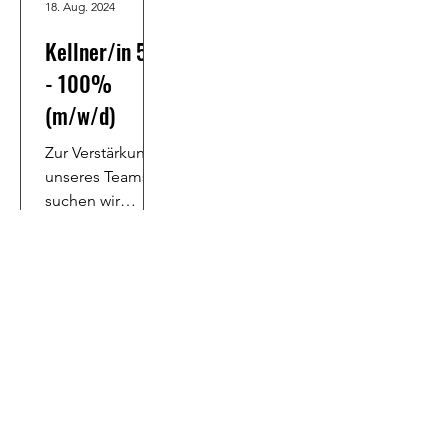
18. Aug. 2024
Kellner/in 50
- 100%
(m/w/d)
Zur Verstärkung
unseres Teams
suchen wir
eine/n
engagierte/n
und
serviceorientiert
e/n Kellner/in
mit einem
Pensum von 50 -
100%.
info@bnscompany.ch
©2025 BNS Alpine Company GmbH